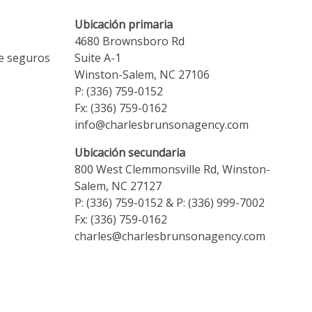
Ubicación primaria
4680 Brownsboro Rd
e seguros
Suite A-1
Winston-Salem, NC 27106
P:
(336) 759-0152
Fx: (336) 759-0162
info@charlesbrunsonagency.com
Ubicación secundaria
800 West Clemmonsville Rd, Winston-
Salem, NC 27127
P:
(336) 759-0152
&
P: (336) 999-7002
Fx: (336) 759-0162
charles@charlesbrunsonagency.com