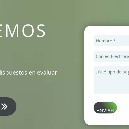
EMOS
N
(O
Co
El
(O
dispuestos en evaluar