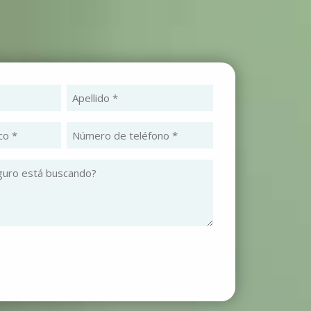
ombre
Apellido
bligatorio)
(Obligatorio)
rreo
Número
ectrónico
de
teléfono
bligatorio)
¿Qué
(Obligatorio)
tipo
de
seguro
está
buscando?