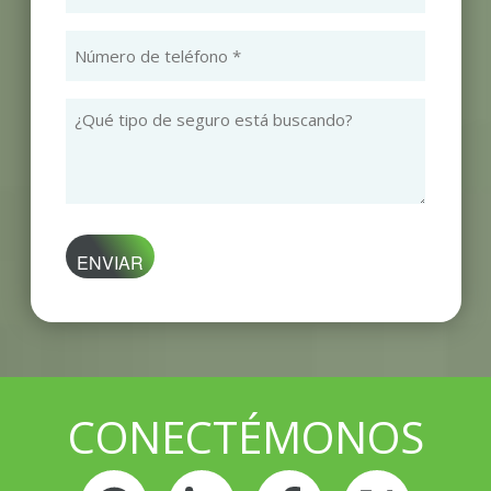
Electrónico
(Obligatorio)
Número
de
teléfono
¿Qué
(Obligatorio)
tipo
de
seguro
está
buscando?
CONECTÉMONOS