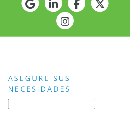
Google
LinkedIn
Facebook
Twitt
Instagram
ASEGURE SUS
NECESIDADES
Buscar: